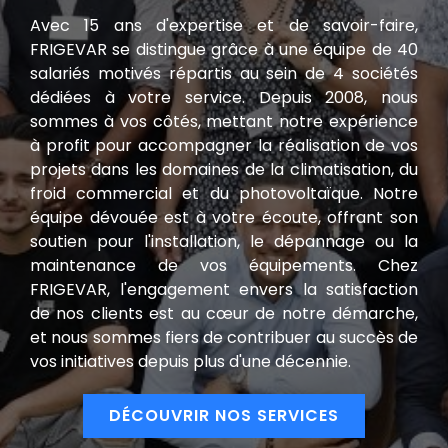
Avec 15 ans d'expertise et de savoir-faire,
FRIGEVAR se distingue grâce à une équipe de 40
salariés motivés répartis au sein de 4 sociétés
dédiées à votre service. Depuis 2008, nous
sommes à vos côtés, mettant notre expérience
à profit pour accompagner la réalisation de vos
projets dans les domaines de la climatisation, du
froid commercial et du photovoltaïque. Notre
équipe dévouée est à votre écoute, offrant son
soutien pour l'installation, le dépannage ou la
maintenance de vos équipements. Chez
FRIGEVAR, l'engagement envers la satisfaction
de nos clients est au cœur de notre démarche,
et nous sommes fiers de contribuer au succès de
vos initiatives depuis plus d'une décennie.
DÉCOUVRIR NOS SERVICES